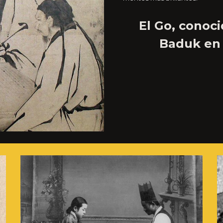
El
Go
, conoc
Baduk
en