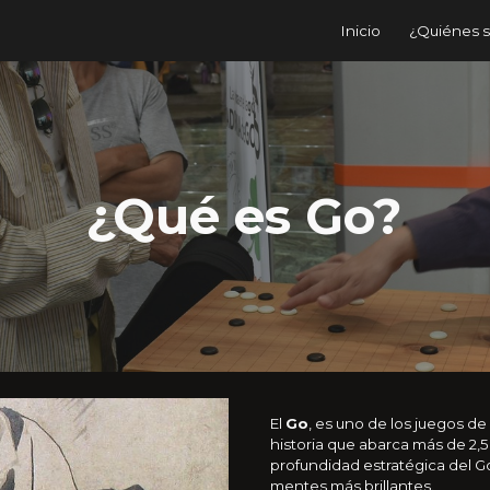
Inicio
¿Quiénes 
ip to main content
Skip to navigat
¿Qué es Go?
El
Go
, es uno de los juegos d
historia que abarca más de 2,50
profundidad estratégica del Go
mentes más brillantes.